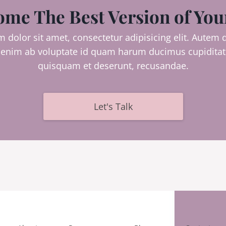
me The Best Version of You
dolor sit amet, consectetur adipisicing elit. Autem d
nim ab voluptate id quam harum ducimus cupiditate
quisquam et deserunt, recusandae.
Let's Talk