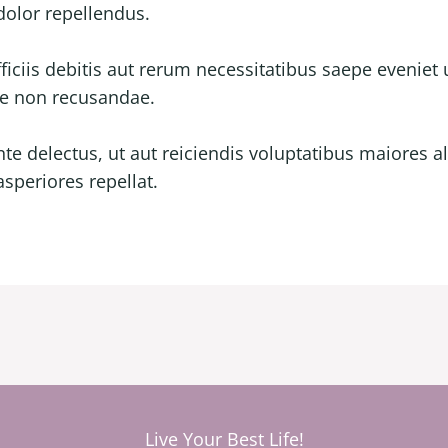
olor repellendus.
iis debitis aut rerum necessitatibus saepe eveniet u
ae non recusandae.
te delectus, ut aut reiciendis voluptatibus maiores al
speriores repellat.
Live Your Best Life!