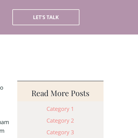
LET'S TALK
to
Read More Posts
Category 1
Category 2
quam
am
Category 3