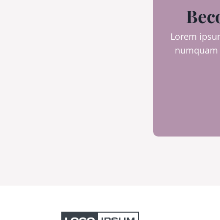
Beco
Lorem ipsum 
numquam e