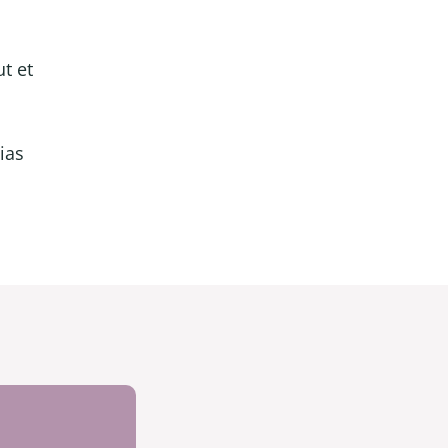
t et
ias