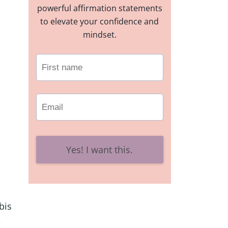
powerful affirmation statements
to elevate your confidence and
mindset.
Yes! I want this.
bis
,