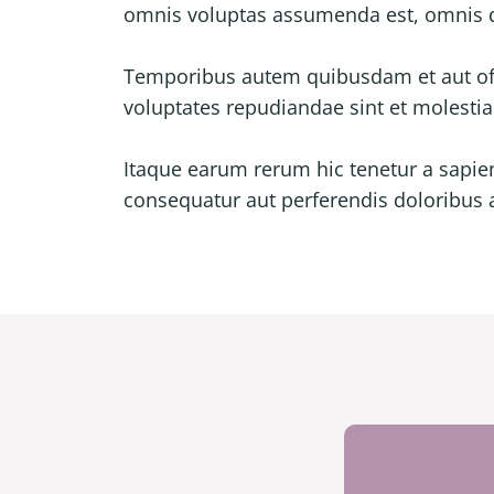
omnis voluptas assumenda est, omnis d
Temporibus autem quibusdam et aut offic
voluptates repudiandae sint et molesti
Itaque earum rerum hic tenetur a sapien
consequatur aut perferendis doloribus a