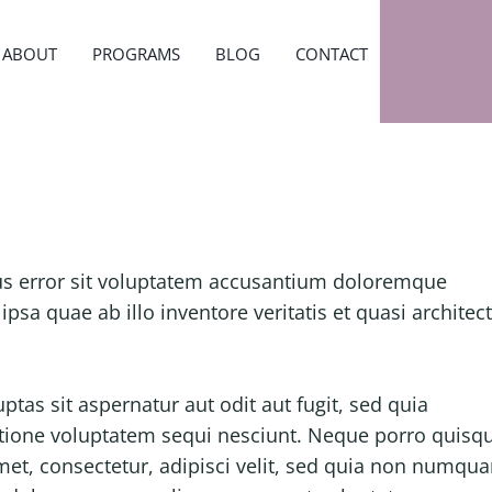
ABOUT
PROGRAMS
BLOG
CONTACT
tus error sit voluptatem accusantium doloremque
sa quae ab illo inventore veritatis et quasi architec
as sit aspernatur aut odit aut fugit, sed quia
tione voluptatem sequi nesciunt. Neque porro quis
met, consectetur, adipisci velit, sed quia non numqu