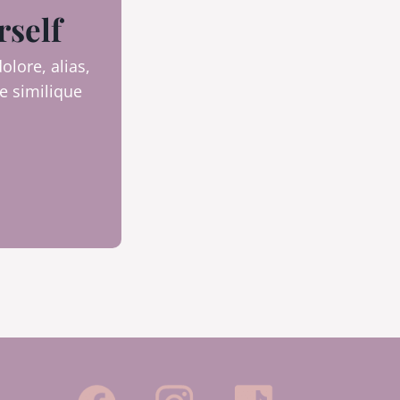
rself
olore, alias,
 similique